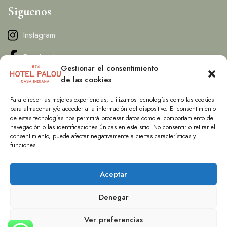
Siguenos
Instagram
Facebook
Gestionar el consentimiento
de las cookies
Contacto
Para ofrecer las mejores experiencias, utilizamos tecnologías como las cookies
para almacenar y/o acceder a la información del dispositivo. El consentimiento
info@hotelpalou.com
de estas tecnologías nos permitirá procesar datos como el comportamiento de
navegación o las identificaciones únicas en este sitio. No consentir o retirar el
T. (+34) 626601899
consentimiento, puede afectar negativamente a ciertas características y
funciones.
15 Carrer del Palou, Sant Pere de Ribes, CT, 08810, Spain .
Aceptar
Denegar
Ver preferencias
Copyright Hotel Palou 1874 – 2025 by
Sitgeshosting