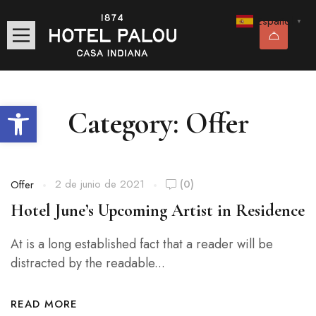
Español
▼
Abrir barra de herramientas
Category: Offer
2 de junio de 2021
(0)
Offer
Hotel June’s Upcoming Artist in Residence
At is a long established fact that a reader will be
distracted by the readable...
READ MORE