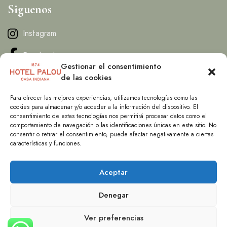
Siguenos
Instagram
Facebook
Gestionar el consentimiento
de las cookies
Contacto
Para ofrecer las mejores experiencias, utilizamos tecnologías como las
cookies para almacenar y/o acceder a la información del dispositivo. El
info@hotelpalou.com
consentimiento de estas tecnologías nos permitirá procesar datos como el
comportamiento de navegación o las identificaciones únicas en este sitio. No
T. (+34) 626601899
consentir o retirar el consentimiento, puede afectar negativamente a ciertas
características y funciones.
15 Carrer del Palou, Sant Pere de Ribes, CT, 08810, Spain .
Aceptar
Denegar
Ver preferencias
Copyright Hotel Palou 1874 – 2025 by
Sitgeshosting